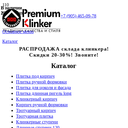
В наличии
В наличии
В наличии
В наличии
В наличии
В наличии
В наличии
195 руб./шт
205 руб./шт
225 руб./шт
235 руб./шт
235 руб./шт
225 руб./шт
195 руб./шт
+7 (905) 465-09-78
Основное меню
Каталог
РАСПРОДАЖА склада клинкера!
Скидки 20-30%! Звоните!
Каталог
Плитка под кирпич
Плитка ручной формовки
Плитка для цоколя и фасада
Плитка длинная ригель long
Клинкерный кирпич
Кирпич ручной формовки
Тротуарный кирпич
Тротуарная плитка
Клинкерные ступени
Длинные ступени 120