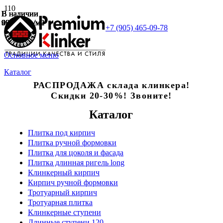
В наличии
В наличии
В наличии
В наличии
В наличии
В наличии
В наличии
9984 руб./м2
9984 руб./м2
9984 руб./м2
9984 руб./м2
9984 руб./м2
4600 руб./м2
6860 руб./м2
+7 (905) 465-09-78
Основное меню
Каталог
РАСПРОДАЖА склада клинкера!
Скидки 20-30%! Звоните!
Каталог
Плитка под кирпич
Плитка ручной формовки
Плитка для цоколя и фасада
Плитка длинная ригель long
Клинкерный кирпич
Кирпич ручной формовки
Тротуарный кирпич
Тротуарная плитка
Клинкерные ступени
Длинные ступени 120