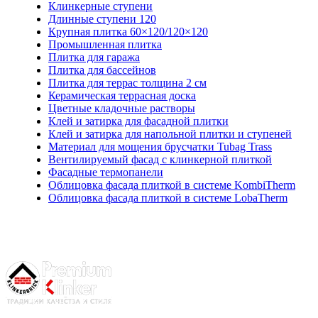
Клинкерные ступени
Длинные ступени 120
Крупная плитка 60×120/120×120
Промышленная плитка
Плитка для гаража
Плитка для бассейнов
Плитка для террас толщина 2 см
Керамическая террасная доска
Цветные кладочные растворы
Клей и затирка для фасадной плитки
Клей и затирка для напольной плитки и ступеней
Материал для мощения брусчатки Tubag Trass
Вентилируемый фасад с клинкерной плиткой
Фасадные термопанели
Облицовка фасада плиткой в системе KombiTherm
Облицовка фасада плиткой в системе LobaTherm