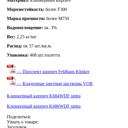
Материал:
клинкерный кирпич
Морозостойкость:
более F300
Марка прочности:
более М750
Водопоглощение:
ок. 3%
Вес:
2,25 кг/шт
Расход:
ок 57 шт./кв.м.
Упаковка:
468 шт./палетта
— Проспект кирпич Feldhaus Klinker
— Кладочные цветные растворы VOR
Клинкерный кирпич K684WDF sintra
Клинкерный кирпич K686WDF sintra
Поделиться:
Узнать о товаре:
Заголовок