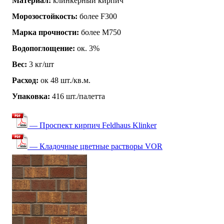
Материал:
клинкерный кирпич
Морозостойкость:
более F300
Марка прочности:
более М750
Водопоглощение:
ок. 3%
Вес:
3 кг/шт
Расход:
ок 48 шт./кв.м.
Упаковка:
416 шт./палетта
— Проспект кирпич Feldhaus Klinker
— Кладочные цветные растворы VOR