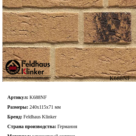
K688NF
Артикул:
K688NF
Размеры:
240х115х71 мм
Бренд:
Feldhaus Klinker
Страна производства:
Германия