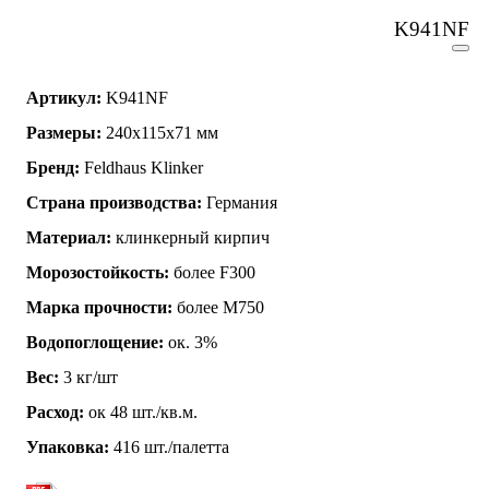
K941NF
Артикул:
K941NF
Размеры:
240х115х71 мм
Бренд:
Feldhaus Klinker
Страна производства:
Германия
Материал:
клинкерный кирпич
Морозостойкость:
более F300
Марка прочности:
более М750
Водопоглощение:
ок. 3%
Вес:
3 кг/шт
Расход:
ок 48 шт./кв.м.
Упаковка:
416 шт./палетта