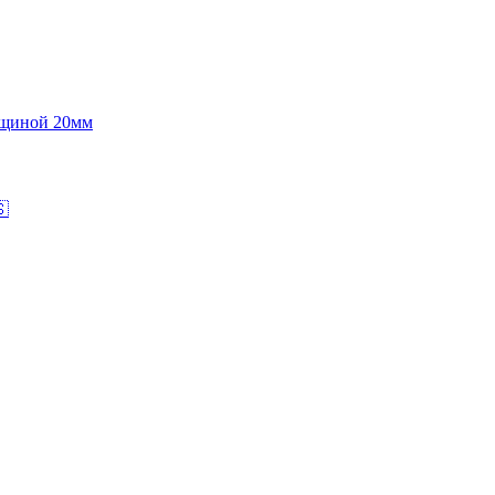
лщиной 20мм
🇸