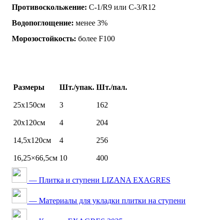
Противоскольжение:
C-1/R9 или C-3/R12
Водопоглощение:
менее 3%
Морозостойкость:
более F100
Размеры
Шт./упак.
Шт./пал.
25х150см
3
162
20х120см
4
204
14,5х120см
4
256
16,25×66,5см
10
400
— Плитка и ступени LIZANA EXAGRES
— Материалы для укладки плитки на ступени